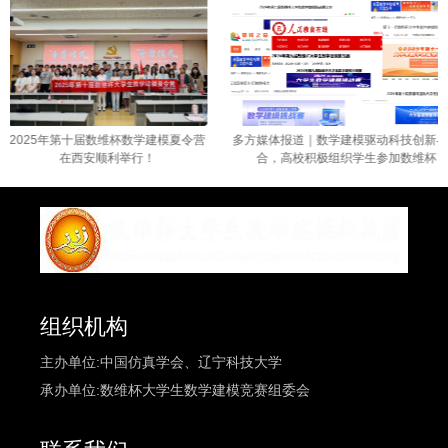
2025年第十届数维杯数学建模夏令营
多方媒体报道｜数学建模驱动科技创新与学
在西安顺利举行！
合，高校积极组织学生参加数维杯！！
组织机构
主办单位:中国仿真学会、辽宁科技大学
承办单位:数维杯大学生数学建模竞赛组委会