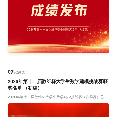
07
2026-07
2026年第十一届数维杯大学生数学建模挑战赛获
奖名单 （初稿）
2026年第十一届数维杯大学生数学建模挑战赛（春季赛）已于2026年5月8日9:00至5月11日10:00圆满完成赛事各项工作。本届赛事赛事覆盖面广、参与度高，赛事规模再创佳绩。本次竞赛共吸引国内外1054所高校踊跃参与，累计参赛队伍5226支，参赛学生人数超1.6万名。参赛院校涵盖北京大学、清华大学、复旦大学、天津大学、上海交通大