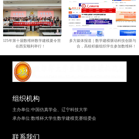
25年第十届数维杯数学建模夏令营
多方媒体报道｜数学建模驱动科技创新与学科融
在西安顺利举行！
合，高校积极组织学生参加数维杯！！
组织机构
主办单位:中国仿真学会、辽宁科技大学
承办单位:数维杯大学生数学建模竞赛组委会
联系我们